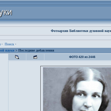
Фотоархив Библиотеки духовной нау
я
·
Поиск
·
ой науки
> Последние добавления
ФОТО 420 из 2446