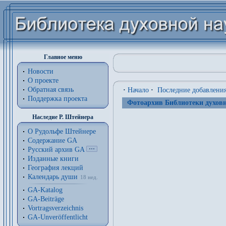
Главное меню
Новости
О проекте
Обратная связь
·
Начало
·
Последние добавлени
Поддержка проекта
Фотоархив Библиотеки духовн
Наследие Р. Штейнера
О Рудольфе Штейнере
Содержание GA
Русский архив GA
Изданные книги
География лекций
Календарь души
18 нед.
GA-Katalog
GA-Beiträge
Vortragsverzeichnis
GA-Unveröffentlicht