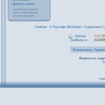
Каталог ссылок
Архивные разделы
в настоящее время
не наполняются
·
Главная
·
О Рудольфе Штейнере
·
Содержание 
Пожертвовать, Spenden
Вопросы по содер
b
Откры