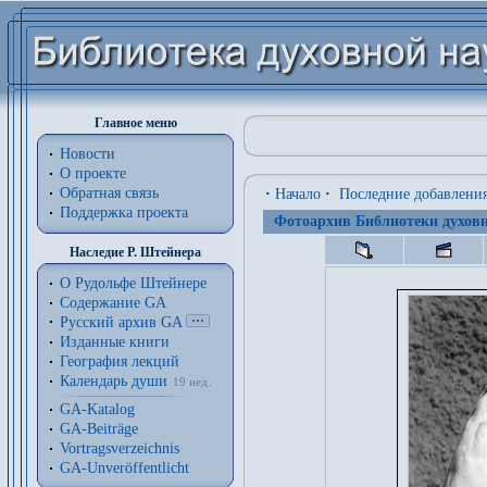
Главное меню
Новости
О проекте
Обратная связь
·
Начало
·
Последние добавлени
Поддержка проекта
Фотоархив Библиотеки духовн
Наследие Р. Штейнера
О Рудольфе Штейнере
Содержание GA
Русский архив GA
Изданные книги
География лекций
Календарь души
19 нед.
GA-Katalog
GA-Beiträge
Vortragsverzeichnis
GA-Unveröffentlicht