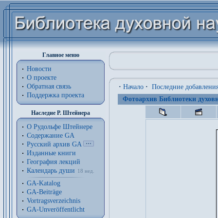
Главное меню
Новости
О проекте
Обратная связь
·
Начало
·
Последние добавлени
Поддержка проекта
Фотоархив Библиотеки духовн
Наследие Р. Штейнера
О Рудольфе Штейнере
Содержание GA
Русский архив GA
Изданные книги
География лекций
Календарь души
18 нед.
GA-Katalog
GA-Beiträge
Vortragsverzeichnis
GA-Unveröffentlicht