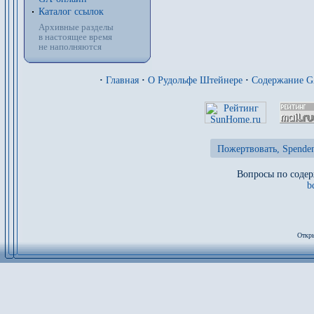
Каталог ссылок
Архивные разделы
в настоящее время
не наполняются
·
Главная
·
О Рудольфе Штейнере
·
Содержание 
Пожертвовать, Spenden
Вопросы по содер
b
Откры