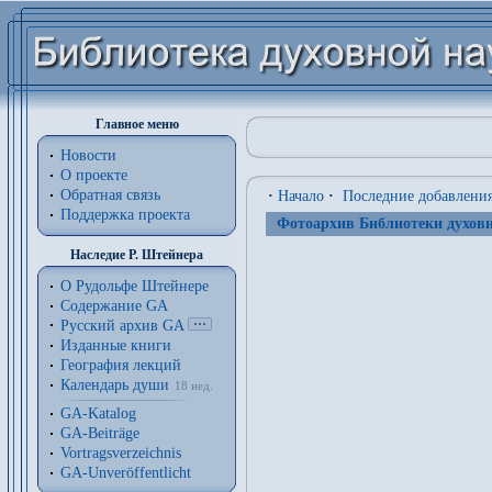
Главное меню
Новости
О проекте
Обратная связь
·
Начало
·
Последние добавлени
Поддержка проекта
Фотоархив Библиотеки духовн
Наследие Р. Штейнера
О Рудольфе Штейнере
Содержание GA
Русский архив GA
Изданные книги
География лекций
Календарь души
18 нед.
GA-Katalog
GA-Beiträge
Vortragsverzeichnis
GA-Unveröffentlicht