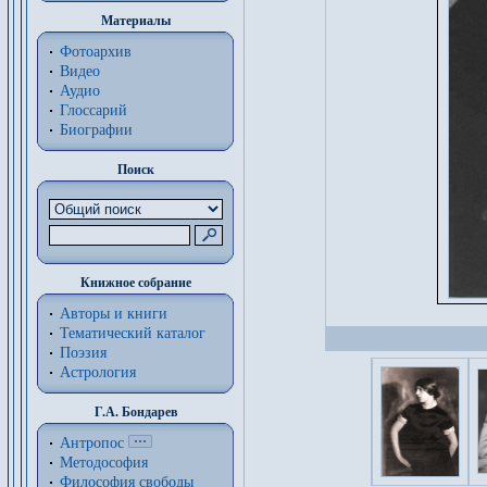
Материалы
Фотоархив
Видео
Аудио
Глоссарий
Биографии
Поиск
Книжное собрание
Авторы и книги
Тематический каталог
Поэзия
Астрология
Г.А. Бондарев
Антропос
Методософия
Философия cвободы