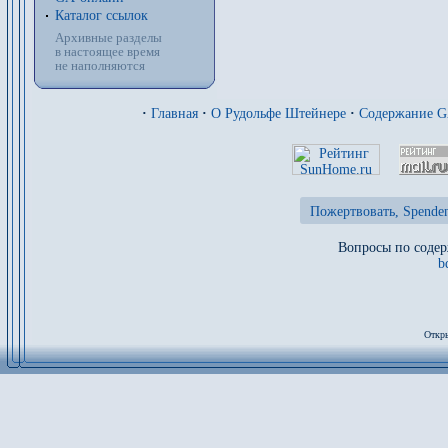
Каталог ссылок
Архивные разделы
в настоящее время
не наполняются
·
Главная
·
О Рудольфе Штейнере
·
Содержание 
Пожертвовать, Spenden
Вопросы по содер
b
Откры