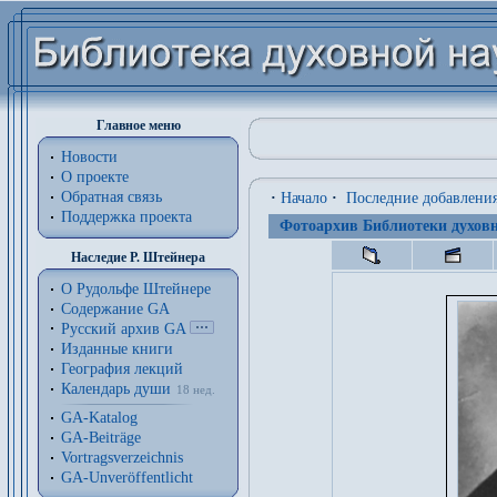
Главное меню
Новости
О проекте
Обратная связь
·
Начало
·
Последние добавлени
Поддержка проекта
Фотоархив Библиотеки духовн
Наследие Р. Штейнера
О Рудольфе Штейнере
Содержание GA
Русский архив GA
Изданные книги
География лекций
Календарь души
18 нед.
GA-Katalog
GA-Beiträge
Vortragsverzeichnis
GA-Unveröffentlicht