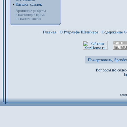
Каталог ссылок
Архивные разделы
в настоящее время
не наполняются
·
Главная
·
О Рудольфе Штейнере
·
Содержание 
Пожертвовать, Spenden
Вопросы по содер
b
Откры