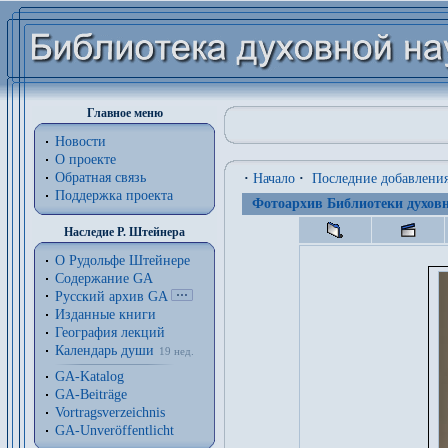
Главное меню
Новости
О проекте
Обратная связь
·
Начало
·
Последние добавлени
Поддержка проекта
Фотоархив Библиотеки духовн
Наследие Р. Штейнера
О Рудольфе Штейнере
Содержание GA
Русский архив GA
Изданные книги
География лекций
Календарь души
19 нед.
GA-Katalog
GA-Beiträge
Vortragsverzeichnis
GA-Unveröffentlicht