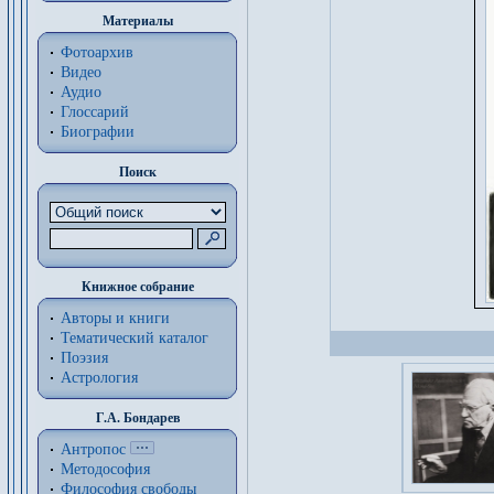
Материалы
Фотоархив
Видео
Аудио
Глоссарий
Биографии
Поиск
Книжное собрание
Авторы и книги
Тематический каталог
Поэзия
Астрология
Г.А. Бондарев
Антропос
Методософия
Философия cвободы