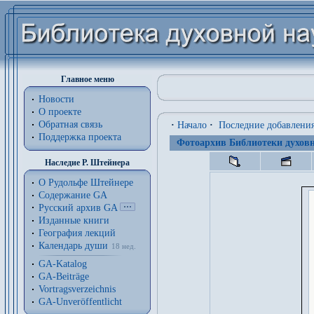
Главное меню
Новости
О проекте
Обратная связь
·
Начало
·
Последние добавлени
Поддержка проекта
Фотоархив Библиотеки духовн
Наследие Р. Штейнера
О Рудольфе Штейнере
Содержание GA
Русский архив GA
Изданные книги
География лекций
Календарь души
18 нед.
GA-Katalog
GA-Beiträge
Vortragsverzeichnis
GA-Unveröffentlicht