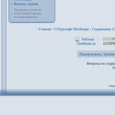
Каталог ссылок
Архивные разделы
в настоящее время
не наполняются
·
Главная
·
О Рудольфе Штейнере
·
Содержание 
Пожертвовать, Spenden
Вопросы по содер
b
Откры