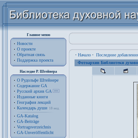
Главное меню
Новости
О проекте
Обратная связь
·
Начало
·
Последние добавлени
Поддержка проекта
Фотоархив Библиотеки духовн
Наследие Р. Штейнера
О Рудольфе Штейнере
Содержание GA
Русский архив GA
Изданные книги
География лекций
Календарь души
18 нед.
GA-Katalog
GA-Beiträge
Vortragsverzeichnis
GA-Unveröffentlicht