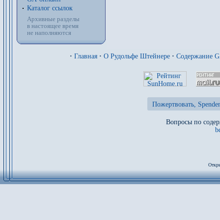
Каталог ссылок
Архивные разделы
в настоящее время
не наполняются
·
Главная
·
О Рудольфе Штейнере
·
Содержание 
Пожертвовать, Spenden
Вопросы по содер
b
Откры