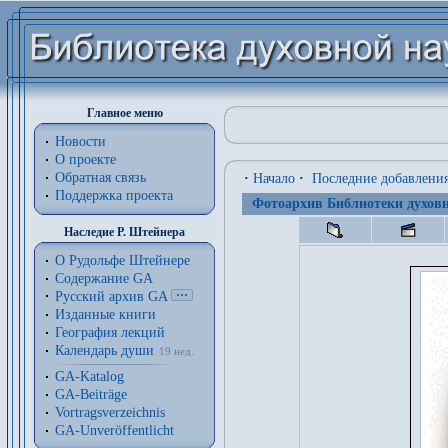
Главное меню
Новости
О проекте
Обратная связь
·
Начало
·
Последние добавлени
Поддержка проекта
Фотоархив Библиотеки духовн
Наследие Р. Штейнера
О Рудольфе Штейнере
Содержание GA
Русский архив GA
Изданные книги
География лекций
Календарь души
19 нед.
GA-Katalog
GA-Beiträge
Vortragsverzeichnis
GA-Unveröffentlicht