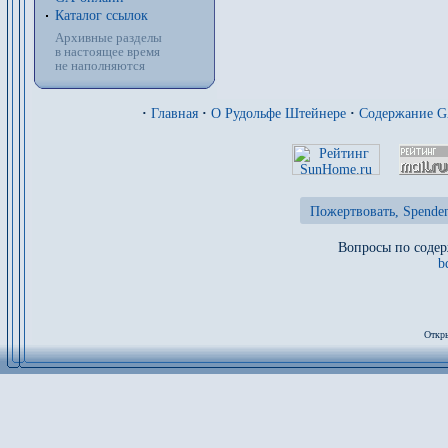
Каталог ссылок
Архивные разделы
в настоящее время
не наполняются
·
Главная
·
О Рудольфе Штейнере
·
Содержание 
Пожертвовать, Spenden
Вопросы по содер
b
Откры