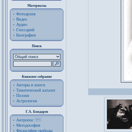
Материалы
Фотоархив
Видео
Аудио
Глоссарий
Биографии
Поиск
Книжное собрание
Авторы и книги
Тематический каталог
Поэзия
Астрология
Г.А. Бондарев
Антропос
Методософия
Философия cвободы