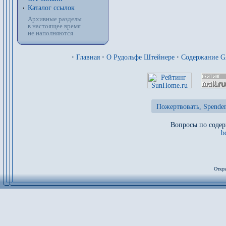
Каталог ссылок
Архивные разделы
в настоящее время
не наполняются
·
Главная
·
О Рудольфе Штейнере
·
Содержание 
Пожертвовать, Spenden
Вопросы по содер
b
Откры