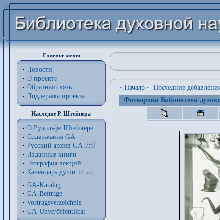
Главное меню
Новости
О проекте
Обратная связь
·
Начало
·
Последние добавлени
Поддержка проекта
Фотоархив Библиотеки духовн
Наследие Р. Штейнера
О Рудольфе Штейнере
Содержание GA
Русский архив GA
Изданные книги
География лекций
Календарь души
18 нед.
GA-Katalog
GA-Beiträge
Vortragsverzeichnis
GA-Unveröffentlicht