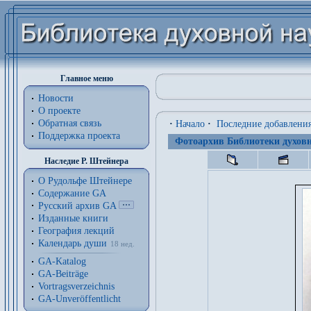
Главное меню
Новости
О проекте
Обратная связь
·
Начало
·
Последние добавлени
Поддержка проекта
Фотоархив Библиотеки духовн
Наследие Р. Штейнера
О Рудольфе Штейнере
Содержание GA
Русский архив GA
Изданные книги
География лекций
Календарь души
18 нед.
GA-Katalog
GA-Beiträge
Vortragsverzeichnis
GA-Unveröffentlicht