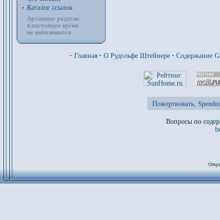
Каталог ссылок
Архивные разделы
в настоящее время
не наполняются
·
Главная
·
О Рудольфе Штейнере
·
Содержание 
Пожертвовать, Spenden
Вопросы по содер
b
Откры