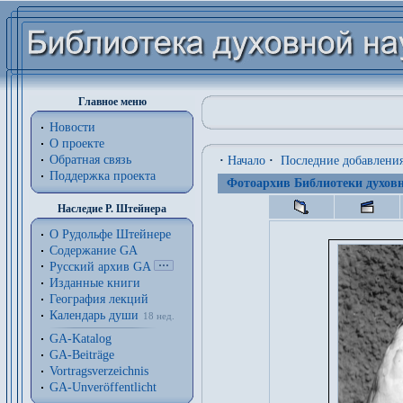
Главное меню
Новости
О проекте
Обратная связь
·
Начало
·
Последние добавлени
Поддержка проекта
Фотоархив Библиотеки духовн
Наследие Р. Штейнера
О Рудольфе Штейнере
Содержание GA
Русский архив GA
Изданные книги
География лекций
Календарь души
18 нед.
GA-Katalog
GA-Beiträge
Vortragsverzeichnis
GA-Unveröffentlicht