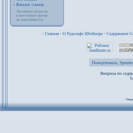
Каталог ссылок
Архивные разделы
в настоящее время
не наполняются
·
Главная
·
О Рудольфе Штейнере
·
Содержание 
Пожертвовать, Spenden
Вопросы по содер
b
Откры