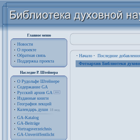
Главное меню
Новости
О проекте
Обратная связь
·
Начало
·
Последние добавлени
Поддержка проекта
Фотоархив Библиотеки духовн
Наследие Р. Штейнера
О Рудольфе Штейнере
Содержание GA
Русский архив GA
Изданные книги
География лекций
Календарь души
18 нед.
GA-Katalog
GA-Beiträge
Vortragsverzeichnis
GA-Unveröffentlicht