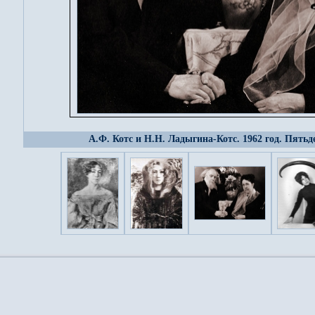
А.Ф. Котс и Н.Н. Ладыгина-Котс. 1962 год. Пятьд