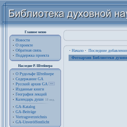
Главное меню
Новости
О проекте
Обратная связь
·
Начало
·
Последние добавлени
Поддержка проекта
Фотоархив Библиотеки духовн
Наследие Р. Штейнера
О Рудольфе Штейнере
Содержание GA
Русский архив GA
Изданные книги
География лекций
Календарь души
18 нед.
GA-Katalog
GA-Beiträge
Vortragsverzeichnis
GA-Unveröffentlicht