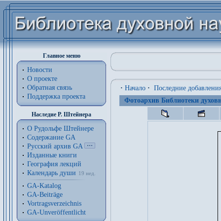
Главное меню
Новости
О проекте
Обратная связь
·
Начало
·
Последние добавлени
Поддержка проекта
Фотоархив Библиотеки духовн
Наследие Р. Штейнера
О Рудольфе Штейнере
Содержание GA
Русский архив GA
Изданные книги
География лекций
Календарь души
19 нед.
GA-Katalog
GA-Beiträge
Vortragsverzeichnis
GA-Unveröffentlicht