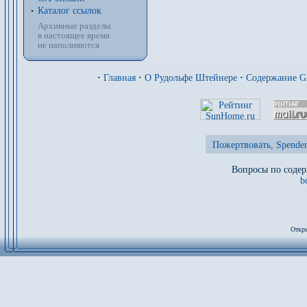
Каталог ссылок
Архивные разделы
в настоящее время
не наполняются
·
Главная
·
О Рудольфе Штейнере
·
Содержание 
Пожертвовать, Spenden
Вопросы по содер
b
Откры