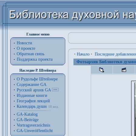
Главное меню
Новости
О проекте
Обратная связь
·
Начало
·
Последние добавлени
Поддержка проекта
Фотоархив Библиотеки духовн
Наследие Р. Штейнера
О Рудольфе Штейнере
Содержание GA
Русский архив GA
Изданные книги
География лекций
Календарь души
18 нед.
GA-Katalog
GA-Beiträge
Vortragsverzeichnis
GA-Unveröffentlicht