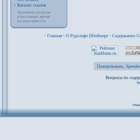
Каталог ссылок
Архивные разделы
в настоящее время
не наполняются
·
Главная
·
О Рудольфе Штейнере
·
Содержание 
Пожертвовать, Spenden
Вопросы по содер
b
Откры