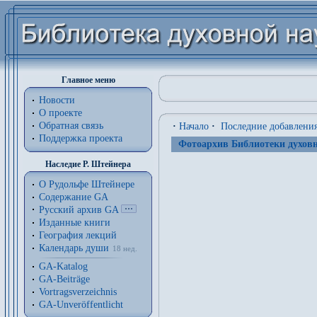
Главное меню
Новости
О проекте
Обратная связь
·
Начало
·
Последние добавлени
Поддержка проекта
Фотоархив Библиотеки духовн
Наследие Р. Штейнера
О Рудольфе Штейнере
Содержание GA
Русский архив GA
Изданные книги
География лекций
Календарь души
18 нед.
GA-Katalog
GA-Beiträge
Vortragsverzeichnis
GA-Unveröffentlicht