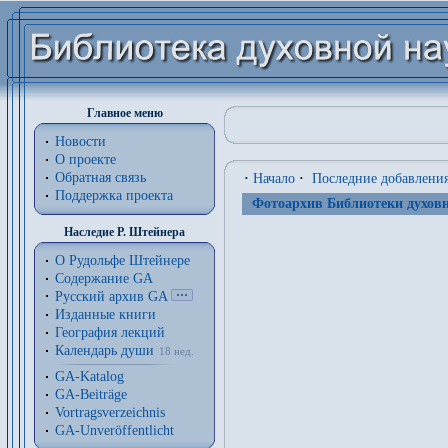
Главное меню
Новости
О проекте
Обратная связь
·
Начало
·
Последние добавлени
Поддержка проекта
Фотоархив Библиотеки духовн
Наследие Р. Штейнера
О Рудольфе Штейнере
Содержание GA
Русский архив GA
Изданные книги
География лекций
Календарь души
18 нед.
GA-Katalog
GA-Beiträge
Vortragsverzeichnis
GA-Unveröffentlicht