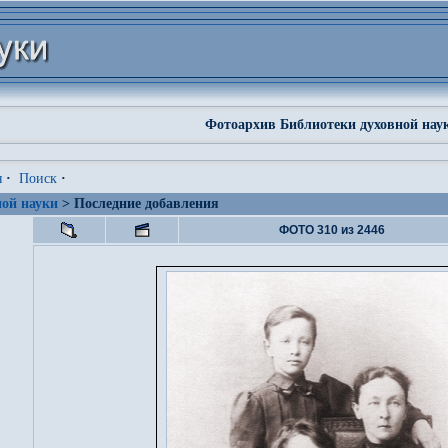
Фотоархив Библиотеки духовной нау
я
·
Поиск
·
ой науки
> Последние добавления
ФОТО 310 из 2446