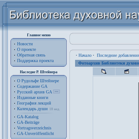
Главное меню
Новости
О проекте
Обратная связь
·
Начало
·
Последние добавлени
Поддержка проекта
Фотоархив Библиотеки духовн
Наследие Р. Штейнера
О Рудольфе Штейнере
Содержание GA
Русский архив GA
Изданные книги
География лекций
Календарь души
18 нед.
GA-Katalog
GA-Beiträge
Vortragsverzeichnis
GA-Unveröffentlicht