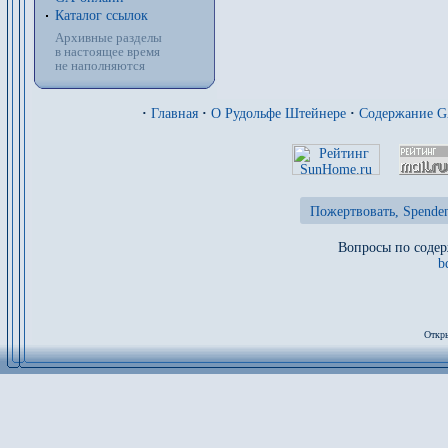
Каталог ссылок
Архивные разделы
в настоящее время
не наполняются
·
Главная
·
О Рудольфе Штейнере
·
Содержание 
Пожертвовать, Spenden
Вопросы по содер
b
Откры