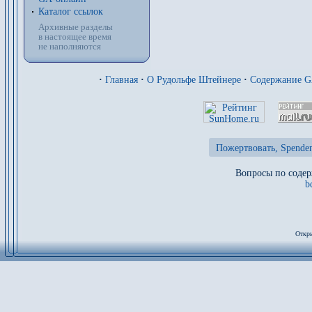
Каталог ссылок
Архивные разделы
в настоящее время
не наполняются
·
Главная
·
О Рудольфе Штейнере
·
Содержание 
Пожертвовать, Spenden
Вопросы по содер
b
Откры