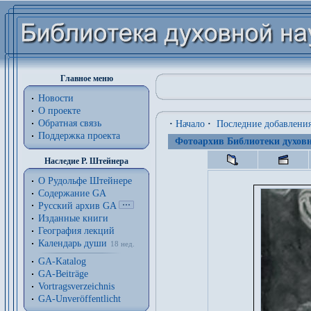
Главное меню
Новости
О проекте
Обратная связь
·
Начало
·
Последние добавлени
Поддержка проекта
Фотоархив Библиотеки духовн
Наследие Р. Штейнера
О Рудольфе Штейнере
Содержание GA
Русский архив GA
Изданные книги
География лекций
Календарь души
18 нед.
GA-Katalog
GA-Beiträge
Vortragsverzeichnis
GA-Unveröffentlicht