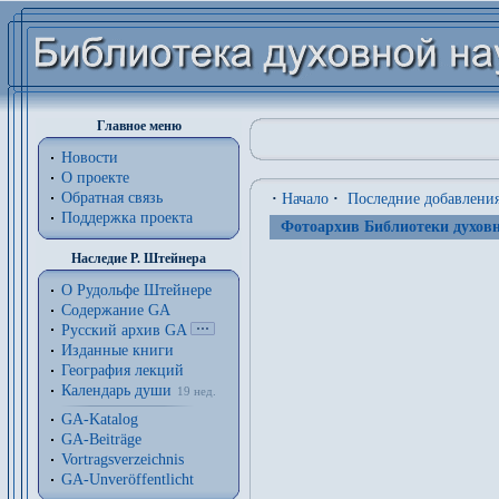
Главное меню
Новости
О проекте
Обратная связь
·
Начало
·
Последние добавлени
Поддержка проекта
Фотоархив Библиотеки духовн
Наследие Р. Штейнера
О Рудольфе Штейнере
Содержание GA
Русский архив GA
Изданные книги
География лекций
Календарь души
19 нед.
GA-Katalog
GA-Beiträge
Vortragsverzeichnis
GA-Unveröffentlicht