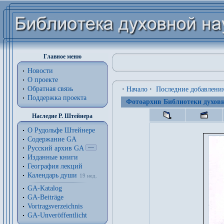
Главное меню
Новости
О проекте
Обратная связь
·
Начало
·
Последние добавлени
Поддержка проекта
Фотоархив Библиотеки духовн
Наследие Р. Штейнера
О Рудольфе Штейнере
Содержание GA
Русский архив GA
Изданные книги
География лекций
Календарь души
19 нед.
GA-Katalog
GA-Beiträge
Vortragsverzeichnis
GA-Unveröffentlicht