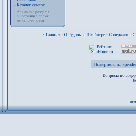
Каталог ссылок
Архивные разделы
в настоящее время
не наполняются
·
Главная
·
О Рудольфе Штейнере
·
Содержание 
Пожертвовать, Spenden
Вопросы по содер
b
Откры