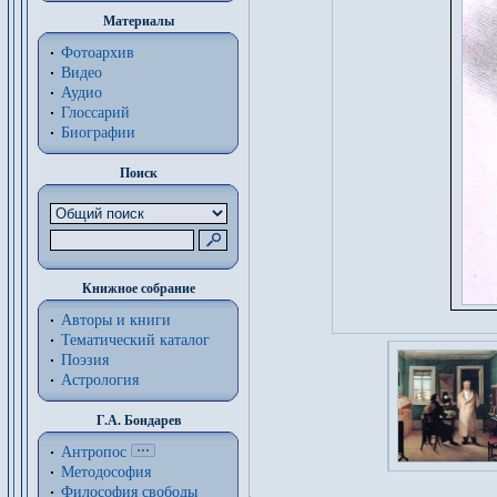
Материалы
Фотоархив
Видео
Аудио
Глоссарий
Биографии
Поиск
Книжное собрание
Авторы и книги
Тематический каталог
Поэзия
Астрология
Г.А. Бондарев
Антропос
Методософия
Философия cвободы