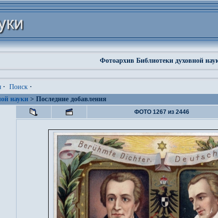
Фотоархив Библиотеки духовной нау
я
·
Поиск
·
ой науки
> Последние добавления
ФОТО 1267 из 2446