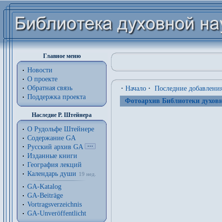
Главное меню
Новости
О проекте
Обратная связь
·
Начало
·
Последние добавлени
Поддержка проекта
Фотоархив Библиотеки духовн
Наследие Р. Штейнера
О Рудольфе Штейнере
Содержание GA
Русский архив GA
Изданные книги
География лекций
Календарь души
19 нед.
GA-Katalog
GA-Beiträge
Vortragsverzeichnis
GA-Unveröffentlicht