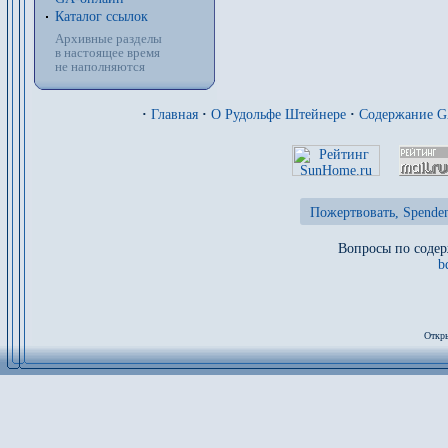
Каталог ссылок
Архивные разделы
в настоящее время
не наполняются
·
Главная
·
О Рудольфе Штейнере
·
Содержание 
Пожертвовать, Spenden
Вопросы по содер
b
Откры