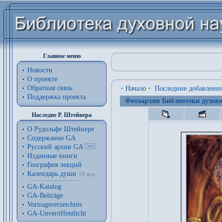
Главное меню
Новости
О проекте
Обратная связь
·
Начало
·
Последние добавлени
Поддержка проекта
Фотоархив Библиотеки духовн
Наследие Р. Штейнера
О Рудольфе Штейнере
Содержание GA
Русский архив GA
Изданные книги
География лекций
Календарь души
19 нед.
GA-Katalog
GA-Beiträge
Vortragsverzeichnis
GA-Unveröffentlicht