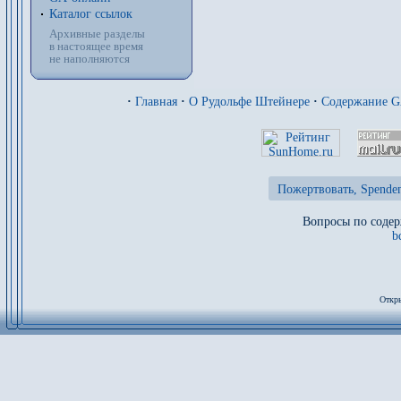
Каталог ссылок
Архивные разделы
в настоящее время
не наполняются
·
Главная
·
О Рудольфе Штейнере
·
Содержание 
Пожертвовать, Spenden
Вопросы по содер
b
Откры