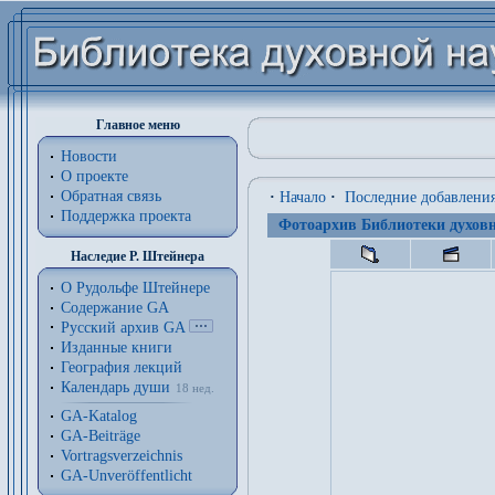
Главное меню
Новости
О проекте
Обратная связь
·
Начало
·
Последние добавлени
Поддержка проекта
Фотоархив Библиотеки духовн
Наследие Р. Штейнера
О Рудольфе Штейнере
Содержание GA
Русский архив GA
Изданные книги
География лекций
Календарь души
18 нед.
GA-Katalog
GA-Beiträge
Vortragsverzeichnis
GA-Unveröffentlicht