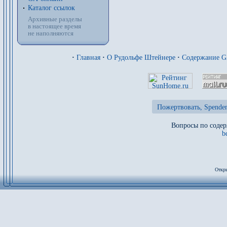
Каталог ссылок
Архивные разделы
в настоящее время
не наполняются
·
Главная
·
О Рудольфе Штейнере
·
Содержание 
Пожертвовать, Spenden
Вопросы по содер
b
Откры