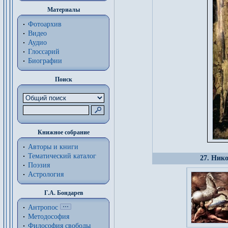
Материалы
Фотоархив
Видео
Аудио
Глоссарий
Биографии
Поиск
Книжное собрание
Авторы и книги
Тематический каталог
27. Нико
Поэзия
Астрология
Г.А. Бондарев
Антропос
Методософия
Философия cвободы