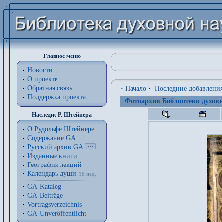
Главное меню
Новости
О проекте
Обратная связь
·
Начало
·
Последние добавлени
Поддержка проекта
Фотоархив Библиотеки духовн
Наследие Р. Штейнера
О Рудольфе Штейнере
Содержание GA
Русский архив GA
Изданные книги
География лекций
Календарь души
18 нед.
GA-Katalog
GA-Beiträge
Vortragsverzeichnis
GA-Unveröffentlicht