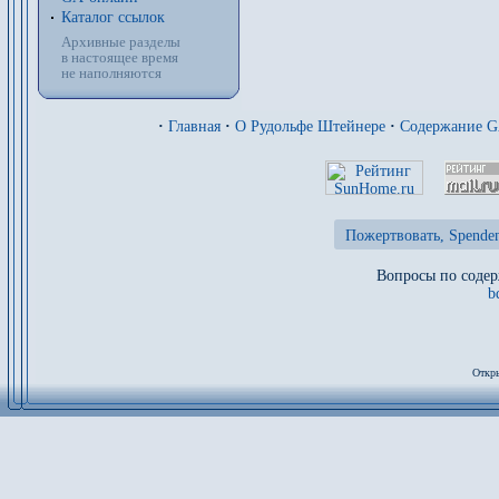
Каталог ссылок
Архивные разделы
в настоящее время
не наполняются
·
Главная
·
О Рудольфе Штейнере
·
Содержание 
Пожертвовать, Spenden
Вопросы по содер
b
Откры