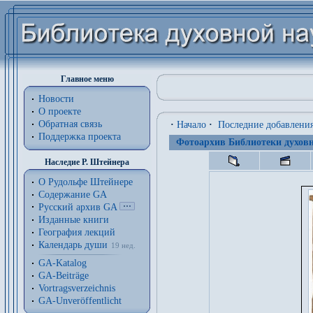
Главное меню
Новости
О проекте
Обратная связь
·
Начало
·
Последние добавлени
Поддержка проекта
Фотоархив Библиотеки духовн
Наследие Р. Штейнера
О Рудольфе Штейнере
Содержание GA
Русский архив GA
Изданные книги
География лекций
Календарь души
19 нед.
GA-Katalog
GA-Beiträge
Vortragsverzeichnis
GA-Unveröffentlicht