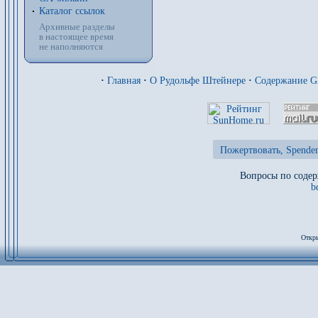
Каталог ссылок
Архивные разделы
в настоящее время
не наполняются
·
Главная
·
О Рудольфе Штейнере
·
Содержание 
Пожертвовать, Spenden
Вопросы по содер
b
Откры