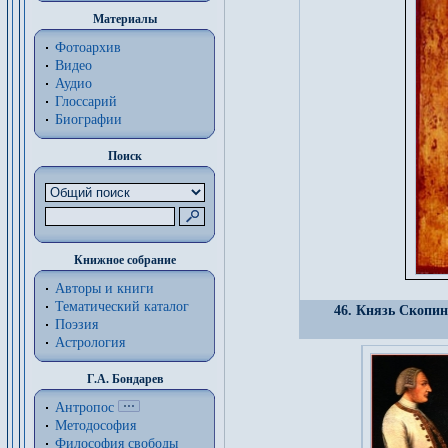
Материалы
Фотоархив
Видео
Аудио
Глоссарий
Биографии
Поиск
Книжное собрание
Авторы и книги
Тематический каталог
46. Князь Скопин
Поэзия
Астрология
Г.А. Бондарев
Антропос
Методософия
Философия cвободы