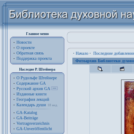
Главное меню
Новости
О проекте
Обратная связь
·
Начало
·
Последние добавлени
Поддержка проекта
Фотоархив Библиотеки духовн
Наследие Р. Штейнера
О Рудольфе Штейнере
Содержание GA
Русский архив GA
Изданные книги
География лекций
Календарь души
18 нед.
GA-Katalog
GA-Beiträge
Vortragsverzeichnis
GA-Unveröffentlicht