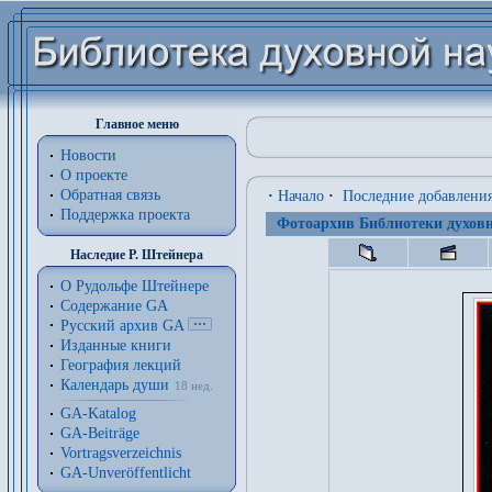
Главное меню
Новости
О проекте
Обратная связь
·
Начало
·
Последние добавлени
Поддержка проекта
Фотоархив Библиотеки духовн
Наследие Р. Штейнера
О Рудольфе Штейнере
Содержание GA
Русский архив GA
Изданные книги
География лекций
Календарь души
18 нед.
GA-Katalog
GA-Beiträge
Vortragsverzeichnis
GA-Unveröffentlicht