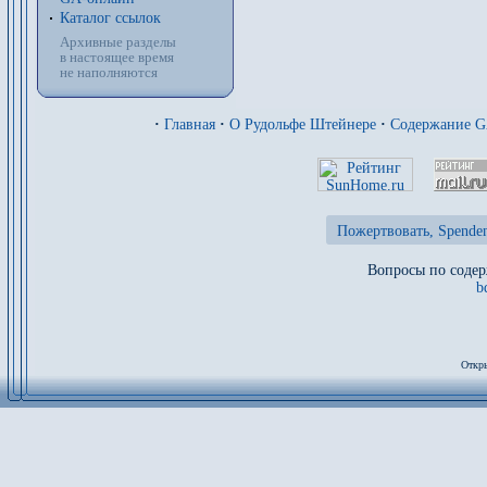
Каталог ссылок
Архивные разделы
в настоящее время
не наполняются
·
Главная
·
О Рудольфе Штейнере
·
Содержание 
Пожертвовать, Spenden
Вопросы по содер
b
Откры