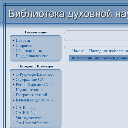
Главное меню
Новости
О проекте
Обратная связь
·
Начало
·
Последние добавлени
Поддержка проекта
Фотоархив Библиотеки духовн
Наследие Р. Штейнера
О Рудольфе Штейнере
Содержание GA
Русский архив GA
Изданные книги
География лекций
Календарь души
19 нед.
GA-Katalog
GA-Beiträge
Vortragsverzeichnis
GA-Unveröffentlicht