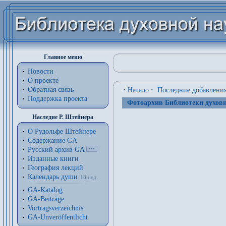
Главное меню
Новости
О проекте
Обратная связь
·
Начало
·
Последние добавлени
Поддержка проекта
Фотоархив Библиотеки духовн
Наследие Р. Штейнера
О Рудольфе Штейнере
Содержание GA
Русский архив GA
Изданные книги
География лекций
Календарь души
18 нед.
GA-Katalog
GA-Beiträge
Vortragsverzeichnis
GA-Unveröffentlicht