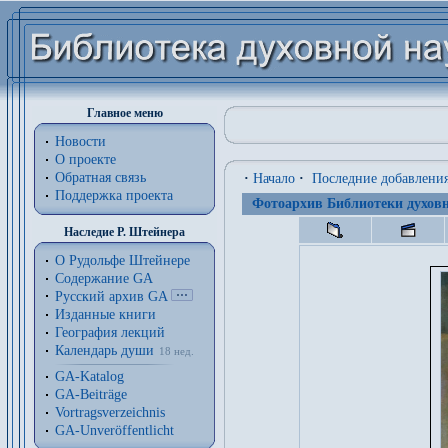
Главное меню
Новости
О проекте
Обратная связь
·
Начало
·
Последние добавлени
Поддержка проекта
Фотоархив Библиотеки духовн
Наследие Р. Штейнера
О Рудольфе Штейнере
Содержание GA
Русский архив GA
Изданные книги
География лекций
Календарь души
18 нед.
GA-Katalog
GA-Beiträge
Vortragsverzeichnis
GA-Unveröffentlicht