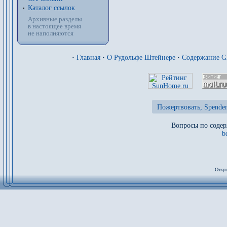
Каталог ссылок
Архивные разделы
в настоящее время
не наполняются
·
Главная
·
О Рудольфе Штейнере
·
Содержание 
Пожертвовать, Spenden
Вопросы по содер
b
Откры