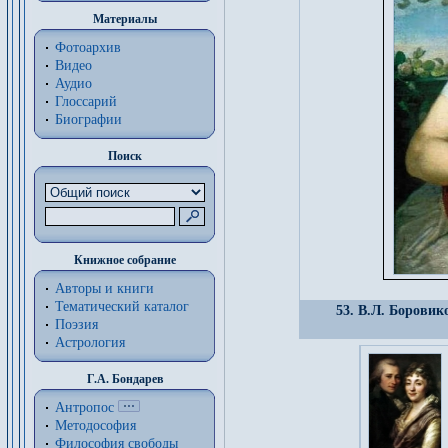
Материалы
Фотоархив
Видео
Аудио
Глоссарий
Биографии
Поиск
Книжное собрание
Авторы и книги
Тематический каталог
53. В.Л. Боровик
Поэзия
Астрология
Г.А. Бондарев
Антропос
Методософия
Философия cвободы