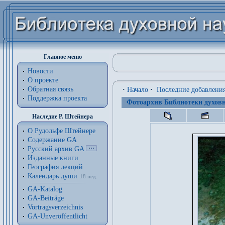
Главное меню
Новости
О проекте
Обратная связь
·
Начало
·
Последние добавлени
Поддержка проекта
Фотоархив Библиотеки духовн
Наследие Р. Штейнера
О Рудольфе Штейнере
Содержание GA
Русский архив GA
Изданные книги
География лекций
Календарь души
18 нед.
GA-Katalog
GA-Beiträge
Vortragsverzeichnis
GA-Unveröffentlicht