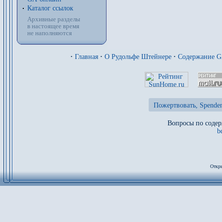
Каталог ссылок
Архивные разделы
в настоящее время
не наполняются
·
Главная
·
О Рудольфе Штейнере
·
Содержание 
Пожертвовать, Spenden
Вопросы по содер
b
Откры