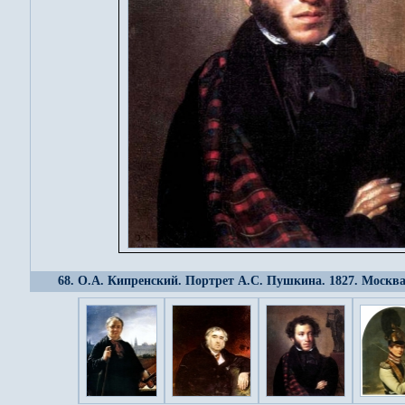
68. О.А. Кипренский. Портрет А.С. Пушкина. 1827. Москва