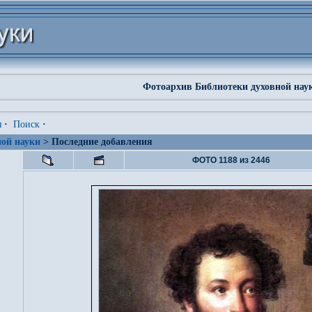
Фотоархив Библиотеки духовной нау
я
·
Поиск
·
ой науки
> Последние добавления
ФОТО 1188 из 2446