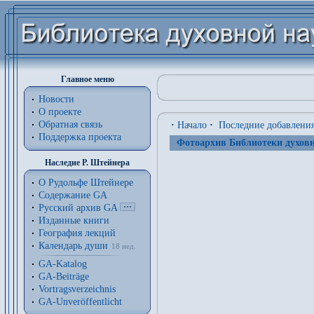
Главное меню
Новости
О проекте
Обратная связь
·
Начало
·
Последние добавлени
Поддержка проекта
Фотоархив Библиотеки духовн
Наследие Р. Штейнера
О Рудольфе Штейнере
Содержание GA
Русский архив GA
Изданные книги
География лекций
Календарь души
18 нед.
GA-Katalog
GA-Beiträge
Vortragsverzeichnis
GA-Unveröffentlicht