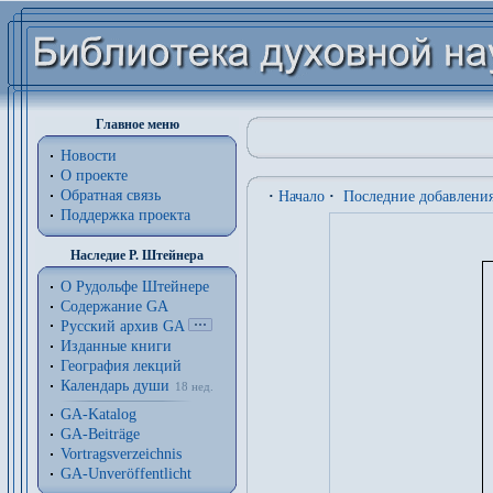
Главное меню
Новости
О проекте
Обратная связь
·
Начало
·
Последние добавлени
Поддержка проекта
Наследие Р. Штейнера
О Рудольфе Штейнере
Содержание GA
Русский архив GA
Изданные книги
География лекций
Календарь души
18 нед.
GA-Katalog
GA-Beiträge
Vortragsverzeichnis
GA-Unveröffentlicht