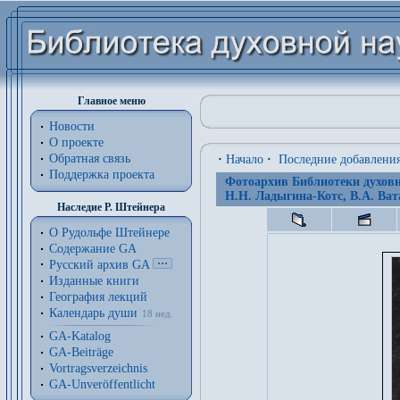
Главное меню
Новости
О проекте
Обратная связь
·
Начало
·
Последние добавлени
Поддержка проекта
Фотоархив Библиотеки духовн
Н.Н. Ладыгина-Котс, В.А. Ват
Наследие Р. Штейнера
О Рудольфе Штейнере
Содержание GA
Русский архив GA
Изданные книги
География лекций
Календарь души
18 нед.
GA-Katalog
GA-Beiträge
Vortragsverzeichnis
GA-Unveröffentlicht