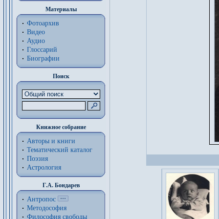
Материалы
Фотоархив
Видео
Аудио
Глоссарий
Биографии
Поиск
Книжное собрание
Авторы и книги
Тематический каталог
Поэзия
Астрология
Г.А. Бондарев
Антропос
Методософия
Философия cвободы