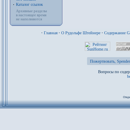
Каталог ссылок
Архивные разделы
в настоящее время
не наполняются
·
Главная
·
О Рудольфе Штейнере
·
Содержание 
Пожертвовать, Spenden
Вопросы по содер
b
Откры