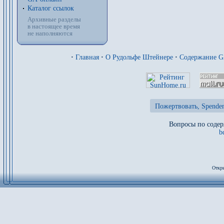
Каталог ссылок
Архивные разделы
в настоящее время
не наполняются
·
Главная
·
О Рудольфе Штейнере
·
Содержание 
Пожертвовать, Spenden
Вопросы по содер
b
Откры