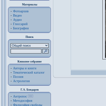
Материалы
Фотоархив
Видео
Аудио
Глоссарий
Биографии
Поиск
Книжное собрание
Авторы и книги
Тематический каталог
Поэзия
Астрология
Г.А. Бондарев
Антропос
Методософия
Философия cвободы