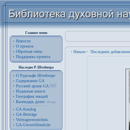
Главное меню
Новости
О проекте
Обратная связь
·
Начало
·
Последние добавлени
Поддержка проекта
Наследие Р. Штейнера
О Рудольфе Штейнере
Содержание GA
Русский архив GA
Изданные книги
География лекций
Календарь души
18 нед.
GA-Katalog
GA-Beiträge
Vortragsverzeichnis
GA-Unveröffentlicht