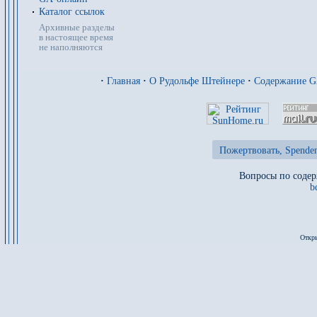
Каталог ссылок
Архивные разделы
в настоящее время
не наполняются
·
Главная
·
О Рудольфе Штейнере
·
Содержание 
Пожертвовать, Spenden
Вопросы по содер
b
Откры