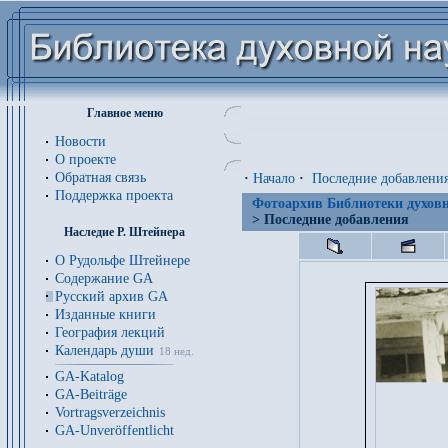
Главное меню
Новости
О проекте
Обратная связь
·
Начало
·
Последние добавлени
Поддержка проекта
Фотоархив Библиотеки духовн
> Последние добавления
Наследие Р. Штейнера
О Рудольфе Штейнере
Содержание GA
Русский архив GA
Изданные книги
География лекций
Календарь души
18 нед.
GA-Katalog
GA-Beiträge
Vortragsverzeichnis
GA-Unveröffentlicht