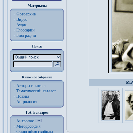
Материалы
Фотоархив
Видео
Аудио
Глоссарий
Биографии
Поиск
Книжное собрание
М.А
Авторы и книги
Тематический каталог
Поэзия
Астрология
Г.А. Бондарев
Антропос
Методософия
Философия cвободы