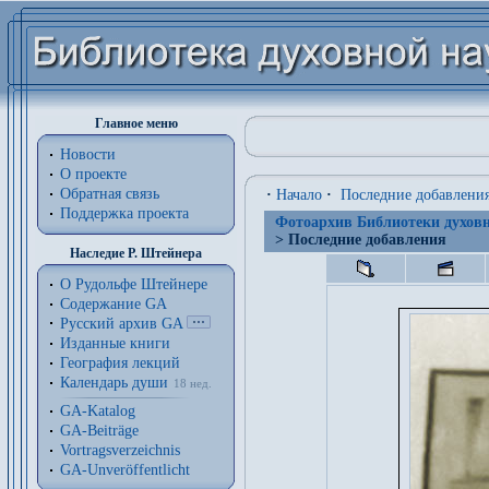
Главное меню
Новости
О проекте
Обратная связь
·
Начало
·
Последние добавлени
Поддержка проекта
Фотоархив Библиотеки духовн
> Последние добавления
Наследие Р. Штейнера
О Рудольфе Штейнере
Содержание GA
Русский архив GA
Изданные книги
География лекций
Календарь души
18 нед.
GA-Katalog
GA-Beiträge
Vortragsverzeichnis
GA-Unveröffentlicht