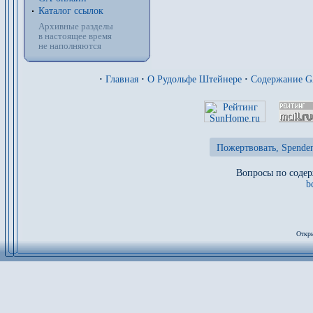
Каталог ссылок
Архивные разделы
в настоящее время
не наполняются
·
Главная
·
О Рудольфе Штейнере
·
Содержание 
Пожертвовать, Spenden
Вопросы по содер
b
Откры