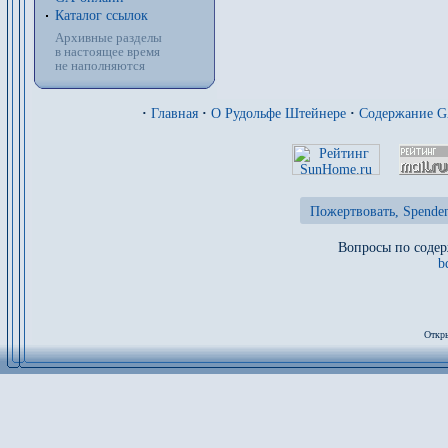
Каталог ссылок
Архивные разделы
в настоящее время
не наполняются
·
Главная
·
О Рудольфе Штейнере
·
Содержание 
Пожертвовать, Spenden
Вопросы по содер
b
Откры