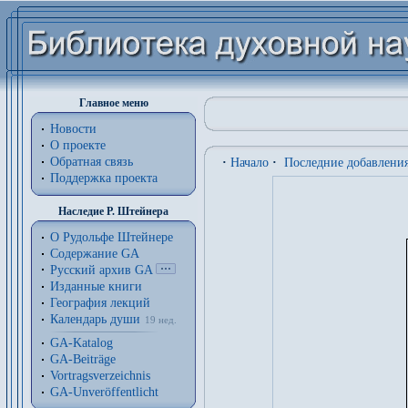
Главное меню
Новости
О проекте
Обратная связь
·
Начало
·
Последние добавлени
Поддержка проекта
Наследие Р. Штейнера
О Рудольфе Штейнере
Содержание GA
Русский архив GA
Изданные книги
География лекций
Календарь души
19 нед.
GA-Katalog
GA-Beiträge
Vortragsverzeichnis
GA-Unveröffentlicht