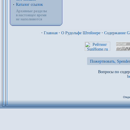
Каталог ссылок
Архивные разделы
в настоящее время
не наполняются
·
Главная
·
О Рудольфе Штейнере
·
Содержание 
Пожертвовать, Spenden
Вопросы по содер
b
Откры