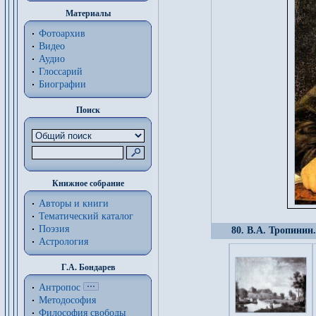
Материалы
Фотоархив
Видео
Аудио
Глоссарий
Биографии
Поиск
Книжное собрание
Авторы и книги
Тематический каталог
Поэзия
80. В.А. Тропинин
Астрология
Г.А. Бондарев
Антропос
Методософия
Философия cвободы