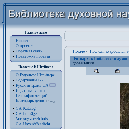
Главное меню
Новости
О проекте
Обратная связь
·
Начало
·
Последние добавлени
Поддержка проекта
Фотоархив Библиотеки духовн
добавления
Наследие Р. Штейнера
О Рудольфе Штейнере
Содержание GA
Русский архив GA
Изданные книги
География лекций
Календарь души
18 нед.
GA-Katalog
GA-Beiträge
Vortragsverzeichnis
GA-Unveröffentlicht