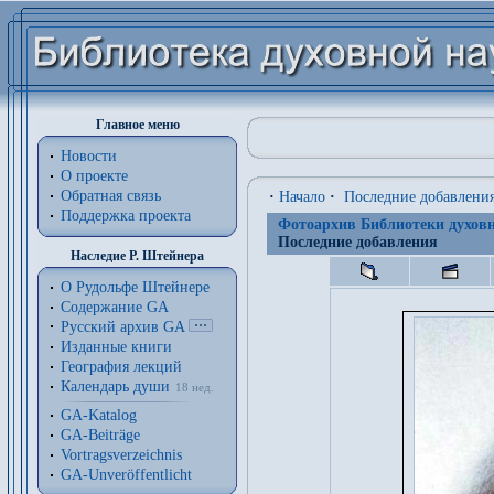
Главное меню
Новости
О проекте
Обратная связь
·
Начало
·
Последние добавлени
Поддержка проекта
Фотоархив Библиотеки духовн
Последние добавления
Наследие Р. Штейнера
О Рудольфе Штейнере
Содержание GA
Русский архив GA
Изданные книги
География лекций
Календарь души
18 нед.
GA-Katalog
GA-Beiträge
Vortragsverzeichnis
GA-Unveröffentlicht