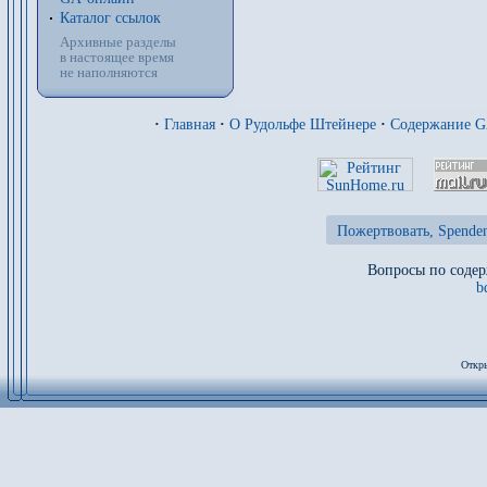
Каталог ссылок
Архивные разделы
в настоящее время
не наполняются
·
Главная
·
О Рудольфе Штейнере
·
Содержание 
Пожертвовать, Spenden
Вопросы по содер
b
Откры