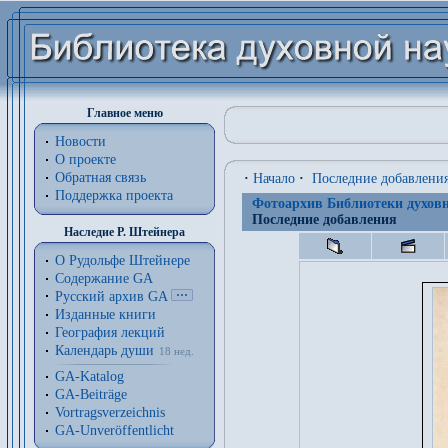
Главное меню
Новости
О проекте
Обратная связь
·
Начало
·
Последние добавлени
Поддержка проекта
Фотоархив Библиотеки духовн
Последние добавления
Наследие Р. Штейнера
О Рудольфе Штейнере
Содержание GA
Русский архив GA
Изданные книги
География лекций
Календарь души
18 нед.
GA-Katalog
GA-Beiträge
Vortragsverzeichnis
GA-Unveröffentlicht