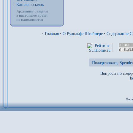
Каталог ссылок
Архивные разделы
в настоящее время
не наполняются
·
Главная
·
О Рудольфе Штейнере
·
Содержание 
Пожертвовать, Spenden
Вопросы по содер
b
Откры