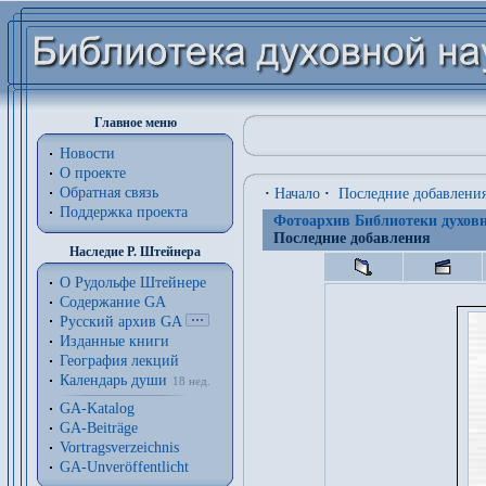
Главное меню
Новости
О проекте
Обратная связь
·
Начало
·
Последние добавлени
Поддержка проекта
Фотоархив Библиотеки духовн
Последние добавления
Наследие Р. Штейнера
О Рудольфе Штейнере
Содержание GA
Русский архив GA
Изданные книги
География лекций
Календарь души
18 нед.
GA-Katalog
GA-Beiträge
Vortragsverzeichnis
GA-Unveröffentlicht