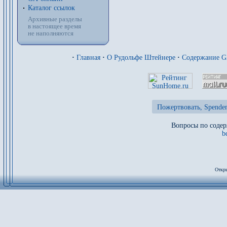
Каталог ссылок
Архивные разделы
в настоящее время
не наполняются
·
Главная
·
О Рудольфе Штейнере
·
Содержание 
Пожертвовать, Spenden
Вопросы по содер
b
Откры