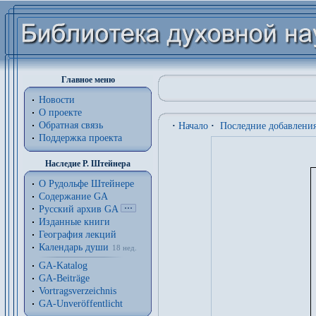
Главное меню
Новости
О проекте
Обратная связь
·
Начало
·
Последние добавлени
Поддержка проекта
Наследие Р. Штейнера
О Рудольфе Штейнере
Содержание GA
Русский архив GA
Изданные книги
География лекций
Календарь души
18 нед.
GA-Katalog
GA-Beiträge
Vortragsverzeichnis
GA-Unveröffentlicht