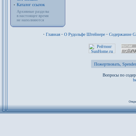
Каталог ссылок
Архивные разделы
в настоящее время
не наполняются
·
Главная
·
О Рудольфе Штейнере
·
Содержание 
Пожертвовать, Spenden
Вопросы по содер
b
Откры