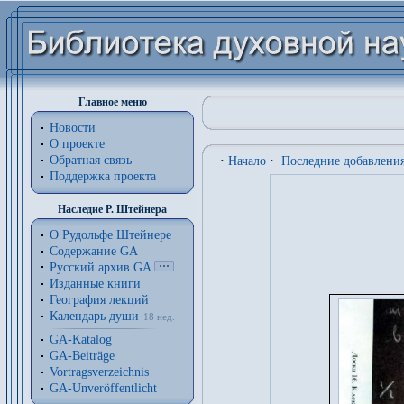
Главное меню
Новости
О проекте
Обратная связь
·
Начало
·
Последние добавлени
Поддержка проекта
Наследие Р. Штейнера
О Рудольфе Штейнере
Содержание GA
Русский архив GA
Изданные книги
География лекций
Календарь души
18 нед.
GA-Katalog
GA-Beiträge
Vortragsverzeichnis
GA-Unveröffentlicht