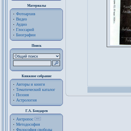
Материалы
Фотоархив
Видео
Аудио
Глоссарий
Биографии
Поиск
Книжное собрание
Авторы и книги
Тематический каталог
Поэзия
Астрология
Г.А. Бондарев
Антропос
Методософия
Философия cвободы