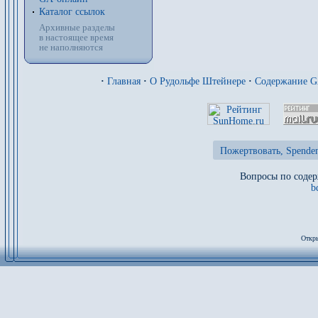
Каталог ссылок
Архивные разделы
в настоящее время
не наполняются
·
Главная
·
О Рудольфе Штейнере
·
Содержание 
Пожертвовать, Spenden
Вопросы по содер
b
Откры