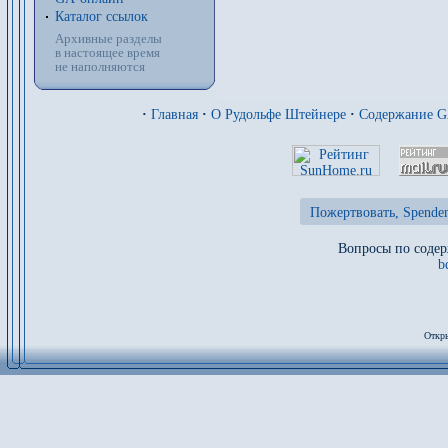
Каталог ссылок
Архивные разделы
в настоящее время
не наполняются
·
Главная
·
О Рудольфе Штейнере
·
Содержание 
Пожертвовать, Spenden
Вопросы по содер
b
Откры