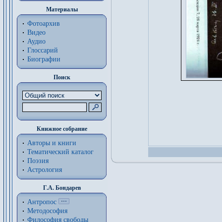
Материалы
Фотоархив
Видео
Аудио
Глоссарий
Биографии
Поиск
Книжное собрание
Авторы и книги
Тематический каталог
Поэзия
Астрология
Г.А. Бондарев
Антропос
Методософия
Философия cвободы