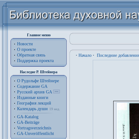
Главное меню
Новости
О проекте
Обратная связь
·
Начало
·
Последние добавлени
Поддержка проекта
Наследие Р. Штейнера
О Рудольфе Штейнере
Содержание GA
Русский архив GA
Изданные книги
География лекций
Календарь души
19 нед.
GA-Katalog
GA-Beiträge
Vortragsverzeichnis
GA-Unveröffentlicht