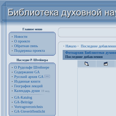
Главное меню
Новости
О проекте
Обратная связь
·
Начало
·
Последние добавлени
Поддержка проекта
Фотоархив Библиотеки духовн
Последние добавления
Наследие Р. Штейнера
О Рудольфе Штейнере
Содержание GA
Русский архив GA
Изданные книги
География лекций
Календарь души
19 нед.
GA-Katalog
GA-Beiträge
Vortragsverzeichnis
GA-Unveröffentlicht