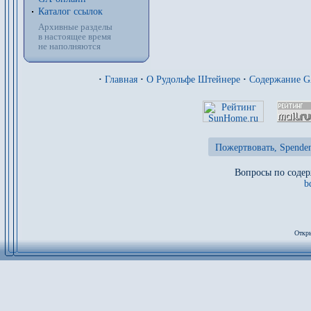
Каталог ссылок
Архивные разделы
в настоящее время
не наполняются
·
Главная
·
О Рудольфе Штейнере
·
Содержание 
Пожертвовать, Spenden
Вопросы по содер
b
Откры